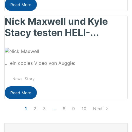
Read More
Nick Maxwell und Kyle
Stacy testen HELI-...
… ein cooles Video von Auggie:
News
,
Story
Read More
1
2
3
…
8
9
10
Next