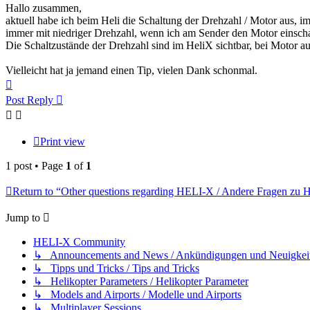
Hallo zusammen,
aktuell habe ich beim Heli die Schaltung der Drehzahl / Motor aus, im
immer mit niedriger Drehzahl, wenn ich am Sender den Motor einschal
Die Schaltzustände der Drehzahl sind im HeliX sichtbar, bei Motor aus
Vielleicht hat ja jemand einen Tip, vielen Dank schonmal.
Top
Post Reply
Print view
1 post • Page
1
of
1
Return to “Other questions regarding HELI-X / Andere Fragen zu
Jump to
HELI-X Community
↳ Announcements and News / Ankündigungen und Neuigkei
↳ Tipps und Tricks / Tips and Tricks
↳ Helikopter Parameters / Helikopter Parameter
↳ Models and Airports / Modelle und Airports
↳ Multiplayer Sessions