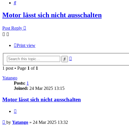
Search
Motor lässt sich nicht ausschalten
Post Reply
Print view
Advanced
Search
search
1 post • Page
1
of
1
Yatango
Posts:
1
Joined:
24 Mar 2025 13:15
Motor lässt sich nicht ausschalten
Quote
Post
by
Yatango
»
24 Mar 2025 13:32