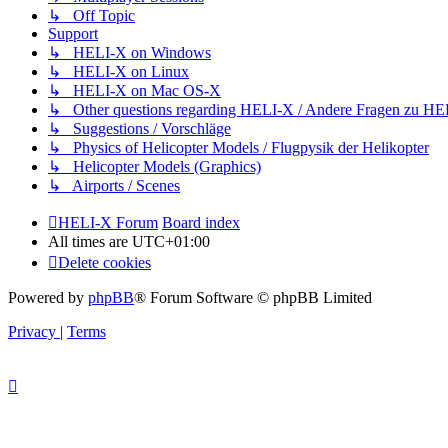
↳ Off Topic
Support
↳ HELI-X on Windows
↳ HELI-X on Linux
↳ HELI-X on Mac OS-X
↳ Other questions regarding HELI-X / Andere Fragen zu H
↳ Suggestions / Vorschläge
↳ Physics of Helicopter Models / Flugpysik der Helikopter
↳ Helicopter Models (Graphics)
↳ Airports / Scenes
HELI-X Forum
Board index
All times are
UTC+01:00
Delete cookies
Powered by
phpBB
® Forum Software © phpBB Limited
Privacy
|
Terms