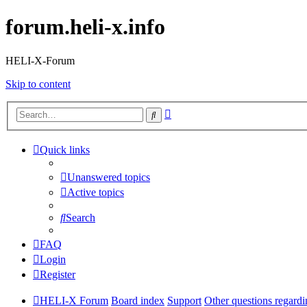
forum.heli-x.info
HELI-X-Forum
Skip to content
Advanced
Search
search
Quick links
Unanswered topics
Active topics
Search
FAQ
Login
Register
HELI-X Forum
Board index
Support
Other questions regar